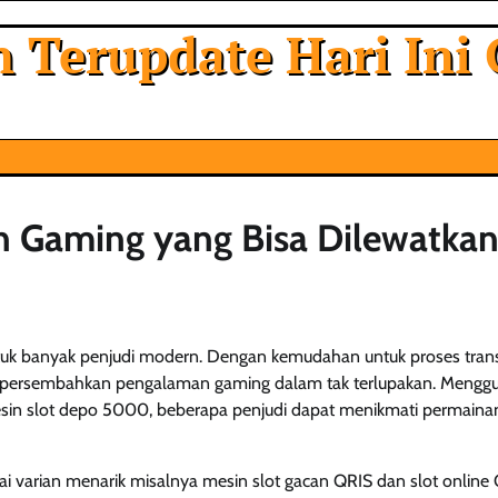
 Terupdate Hari Ini 
n Gaming yang Bisa Dilewatka
 untuk banyak penjudi modern. Dengan kemudahan untuk proses tran
mempersembahkan pengalaman gaming dalam tak terlupakan. Mengg
mesin slot depo 5000, beberapa penjudi dapat menikmati permaina
gai varian menarik misalnya mesin slot gacan QRIS dan slot online