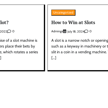
Uncategorized
lot?
How to Win at Slots
0
Admingv
0
, 2022
July 18, 2024
se of a slot machine is
A slot is a narrow notch or opening
rs place their bets by
such as a keyway in machinery or 
e, which rotates a series
slit in a coin in a vending machine.
]
[…]