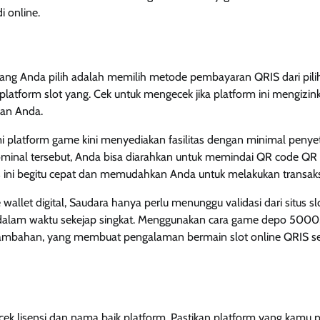
i online.
yang Anda pilih adalah memilih metode pembayaran QRIS dari pili
latform slot yang. Cek untuk mengecek jika platform ini mengizink
han Anda.
i platform game kini menyediakan fasilitas dengan minimal penye
minal tersebut, Anda bisa diarahkan untuk memindai QR code QR
es ini begitu cepat dan memudahkan Anda untuk melakukan transaks
allet digital, Saudara hanya perlu menunggu validasi dari situs sl
i dalam waktu sekejap singkat. Menggunakan cara game depo 5000
tambahan, yang membuat pengalaman bermain slot online QRIS s
cek lisensi dan nama baik platform. Pastikan platform yang kamu pi