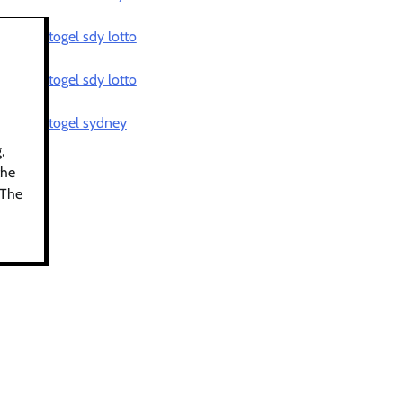
togel sdy lotto
togel sdy lotto
togel sydney
,
the
 The