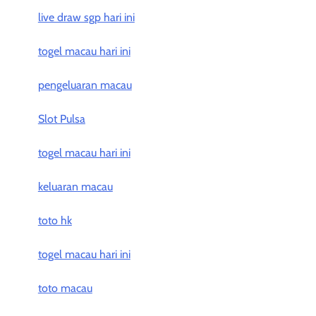
live draw sgp hari ini
togel macau hari ini
pengeluaran macau
Slot Pulsa
togel macau hari ini
keluaran macau
toto hk
togel macau hari ini
toto macau