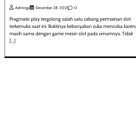
0
Admingv
December 28, 2021
Pragmatic play tergolong salah satu cabang permainan slot
terkemuka saat ini. Buktinya kebanyakan suka mencoba karen
masih sama dengan game mesin slot pada umumnya. Tidak
[…]