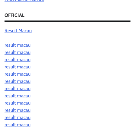
OFFICIAL
Result Macau
result macau
result macau
result macau
result macau
result macau
result macau
result macau
result macau
result macau
result macau
result macau
result macau