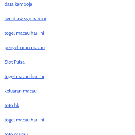
data kamboja
live draw sgp hari ini
togel macau hari ini
pengeluaran macau
Slot Pulsa
togel macau hari ini
keluaran macau
toto hk
togel macau hari ini
toto macau