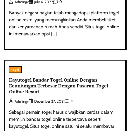
0
Admingv
July 4, 2022
Banyak negara bagian telah mengadopsi platform togel
online resmi yang memungkinkan Anda membeli tiket
dari kenyamanan rumah Anda sendiri. Situs togel online
ini menawarkan opsi […]
togel
Kayutogel Bandar Togel Online Dengan
Keuntungan Terbesar Dengan Pasaran Togel
Online Resmi
0
Admingv
December 27, 2021
Sebagai pemain togel harus diwajibkan cerdas dalam
memilih bandar togel online terpercaya seperti
kayutogel. Situs togel online satu ini selalu membayar