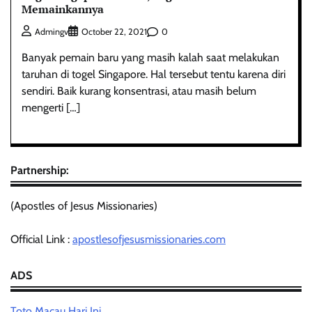
Memainkannya
0
Admingv
October 22, 2021
Banyak pemain baru yang masih kalah saat melakukan
taruhan di togel Singapore. Hal tersebut tentu karena diri
sendiri. Baik kurang konsentrasi, atau masih belum
mengerti […]
Partnership:
(Apostles of Jesus Missionaries)
Official Link :
apostlesofjesusmissionaries.com
ADS
Toto Macau Hari Ini