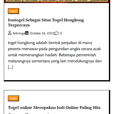
togel
Iontogel Sebagai Situs Togel Hongkong
Terpercaya
0
Admingv
October 26, 2022
togel hongkong adalah bentuk perjudian di mana
peserta menawar pada pengundian angka secara acak
untuk memenangkan hadiah. Beberapa pemerintah
melarangnya sementara yang lain mendukungnya dan
[…]
togel
Togel online Merupakan Judi Online Paling Hits