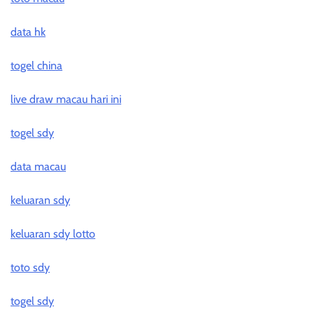
data hk
togel china
live draw macau hari ini
togel sdy
data macau
keluaran sdy
keluaran sdy lotto
toto sdy
togel sdy