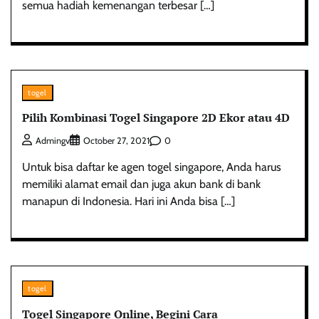
semua hadiah kemenangan terbesar […]
togel
Pilih Kombinasi Togel Singapore 2D Ekor atau 4D
0
Admingv
October 27, 2021
Untuk bisa daftar ke agen togel singapore, Anda harus
memiliki alamat email dan juga akun bank di bank
manapun di Indonesia. Hari ini Anda bisa […]
togel
Togel Singapore Online, Begini Cara