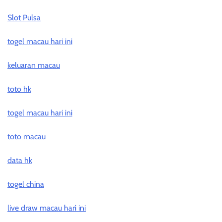
Slot Pulsa
togel macau hari ini
keluaran macau
toto hk
togel macau hari ini
toto macau
data hk
togel china
live draw macau hari ini