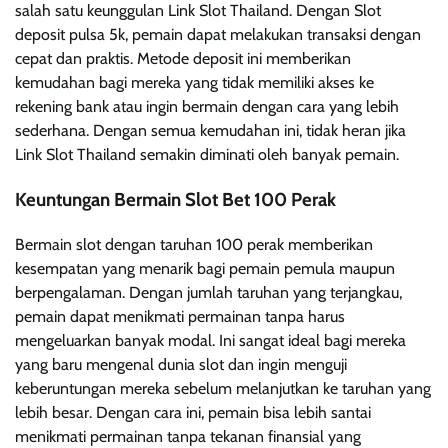
salah satu keunggulan Link Slot Thailand. Dengan Slot
deposit pulsa 5k, pemain dapat melakukan transaksi dengan
cepat dan praktis. Metode deposit ini memberikan
kemudahan bagi mereka yang tidak memiliki akses ke
rekening bank atau ingin bermain dengan cara yang lebih
sederhana. Dengan semua kemudahan ini, tidak heran jika
Link Slot Thailand semakin diminati oleh banyak pemain.
Keuntungan Bermain Slot Bet 100 Perak
Bermain slot dengan taruhan 100 perak memberikan
kesempatan yang menarik bagi pemain pemula maupun
berpengalaman. Dengan jumlah taruhan yang terjangkau,
pemain dapat menikmati permainan tanpa harus
mengeluarkan banyak modal. Ini sangat ideal bagi mereka
yang baru mengenal dunia slot dan ingin menguji
keberuntungan mereka sebelum melanjutkan ke taruhan yang
lebih besar. Dengan cara ini, pemain bisa lebih santai
menikmati permainan tanpa tekanan finansial yang