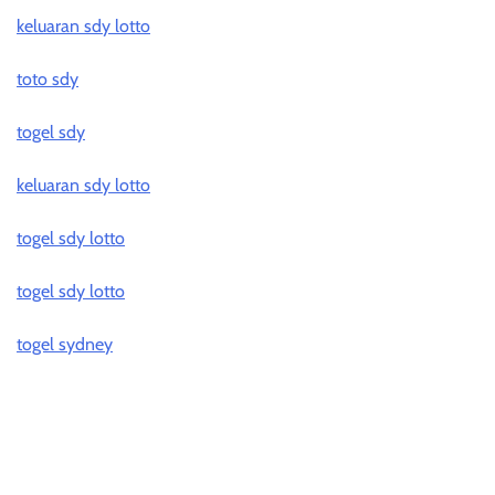
keluaran sdy lotto
toto sdy
togel sdy
keluaran sdy lotto
togel sdy lotto
togel sdy lotto
togel sydney