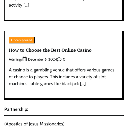
activity […]
Uncategorized
How to Choose the Best Online Casino
Admingv
0
December 6, 2024
A casino is a gambling venue that offers various games
of chance to players. This includes a variety of slot
machines, table games like blackjack […]
Partnership:
(Apostles of Jesus Missionaries)