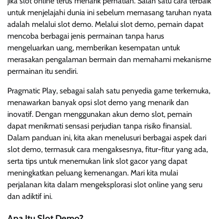
jika slot online terus menarik perhatian. Salah satu cara terbaik
untuk menjelajahi dunia ini sebelum memasang taruhan nyata
adalah melalui slot demo. Melalui slot demo, pemain dapat
mencoba berbagai jenis permainan tanpa harus
mengeluarkan uang, memberikan kesempatan untuk
merasakan pengalaman bermain dan memahami mekanisme
permainan itu sendiri.
Pragmatic Play, sebagai salah satu penyedia game terkemuka,
menawarkan banyak opsi slot demo yang menarik dan
inovatif. Dengan menggunakan akun demo slot, pemain
dapat menikmati sensasi perjudian tanpa risiko finansial.
Dalam panduan ini, kita akan menelusuri berbagai aspek dari
slot demo, termasuk cara mengaksesnya, fitur-fitur yang ada,
serta tips untuk menemukan link slot gacor yang dapat
meningkatkan peluang kemenangan. Mari kita mulai
perjalanan kita dalam mengeksplorasi slot online yang seru
dan adiktif ini.
Apa Itu Slot Demo?