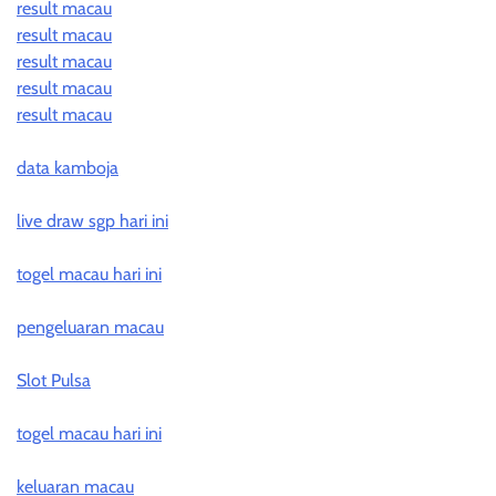
result macau
result macau
result macau
result macau
result macau
data kamboja
live draw sgp hari ini
togel macau hari ini
pengeluaran macau
Slot Pulsa
togel macau hari ini
keluaran macau