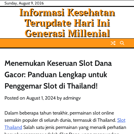
Skip
Sunday, August 9, 2026
Informasi Kesehatan
to
content
Terupdate Hari Ini
Generasi Millenial
Menemukan Keseruan Slot Dana
Gacor: Panduan Lengkap untuk
Penggemar Slot di Thailand!
Posted on
August 1, 2024
by
admingv
Dalam beberapa tahun terakhir, permainan slot online
semakin populer di seluruh dunia, termasuk di Thailand.
Slot
Thailand
Salah satu jenis permainan yang menarik perhatian