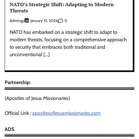
NATO’s Strategic Shift: Adapting to Modern
Threats
Admingv
0
January 31, 2026
NATO has embarked on a strategic shift to adapt to
modern threats, focusing on a comprehensive approach
to security that embraces both traditional and
unconventional […]
Partnership:
(Apostles of Jesus Missionaries)
Official Link :
apostlesofjesusmissionaries.com
ADS