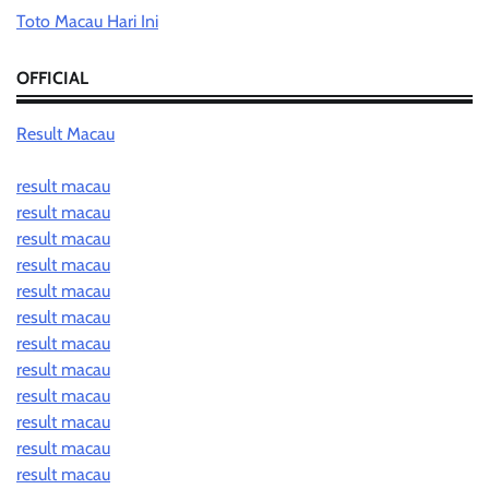
Toto Macau Hari Ini
OFFICIAL
Result Macau
result macau
result macau
result macau
result macau
result macau
result macau
result macau
result macau
result macau
result macau
result macau
result macau