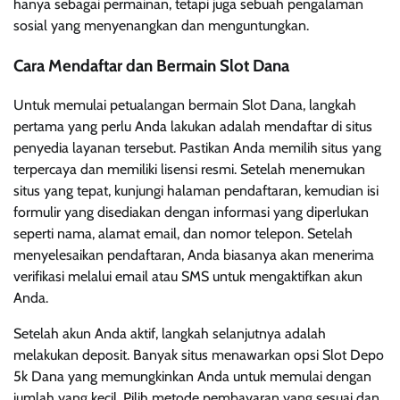
hanya sebagai permainan, tetapi juga sebuah pengalaman
sosial yang menyenangkan dan menguntungkan.
Cara Mendaftar dan Bermain Slot Dana
Untuk memulai petualangan bermain Slot Dana, langkah
pertama yang perlu Anda lakukan adalah mendaftar di situs
penyedia layanan tersebut. Pastikan Anda memilih situs yang
terpercaya dan memiliki lisensi resmi. Setelah menemukan
situs yang tepat, kunjungi halaman pendaftaran, kemudian isi
formulir yang disediakan dengan informasi yang diperlukan
seperti nama, alamat email, dan nomor telepon. Setelah
menyelesaikan pendaftaran, Anda biasanya akan menerima
verifikasi melalui email atau SMS untuk mengaktifkan akun
Anda.
Setelah akun Anda aktif, langkah selanjutnya adalah
melakukan deposit. Banyak situs menawarkan opsi Slot Depo
5k Dana yang memungkinkan Anda untuk memulai dengan
jumlah yang kecil. Pilih metode pembayaran yang sesuai dan