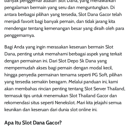
banyak penggemar adalah Slot Dana, yang menawarkan
pengalaman bermain yang seru dan menguntungkan. Di
antara berbagai pilihan yang tersedia, Slot Dana Gacor telah
menjadi favorit bagi banyak pemain, dan tidak jarang kita
mendengar tentang kemenangan besar yang diraih oleh para
penggemarnya.
Bagi Anda yang ingin merasakan keseruan bermain Slot
Dana, penting untuk memahami berbagai aspek yang terkait
dengan permainan ini. Dari Slot Depo 5k Dana yang
mempermudah akses bagi pemain dengan modal kecil,
hingga penyedia permainan ternama seperti PG Soft, pilihan
yang tersedia semakin beragam. Melalui panduan ini, kami
akan membahas rincian penting tentang Slot Server Thailand,
termasuk tips untuk menemukan Slot Thailand Gacor dan
rekomendasi situs seperti Nenekslot. Mari kita jelajahi semua
keunikan dan keseruan dari dunia slot online ini.
Apa Itu Slot Dana Gacor?