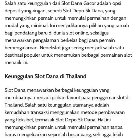
Salah satu keunggulan dari Slot Dana Gacor adalah opsi
deposit yang ringan, seperti Slot Depo 5k Dana, yang
memungkinkan pemain untuk memulai permainan dengan
modal yang minimal. Ini menjadikannya pilihan yang ramah
bagi pendatang baru di dunia slot online, sekaligus
menawarkan pengalaman berkelas bagi para pemain
berpengalaman. Nenekslot juga sering menjadi salah satu
destinasi populer untuk menemukan berbagai permainan slot
menarik ini.
Keunggulan Slot Dana di Thailand
Slot Dana menawarkan berbagai keunggulan yang
membuatnya menjadi pilihan favorit para penggemar slot di
Thailand. Salah satu keunggulan utamanya adalah
kemudahan transaksi menggunakan metode pembayaran
yang fleksibel, termasuk Slot Depo 5k Dana. Hal ini
memungkinkan pemain untuk memulai permainan tanpa
harus mengeluarkan sejumlah besar uang, sehingga lebih