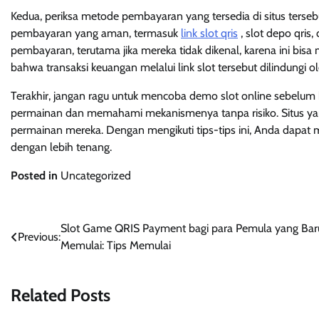
Kedua, periksa metode pembayaran yang tersedia di situs terseb
pembayaran yang aman, termasuk
link slot qris
, slot depo qris,
pembayaran, terutama jika mereka tidak dikenal, karena ini bisa 
bahwa transaksi keuangan melalui link slot tersebut dilindungi ol
Terakhir, jangan ragu untuk mencoba demo slot online sebelum b
permainan dan memahami mekanismenya tanpa risiko. Situs yan
permainan mereka. Dengan mengikuti tips-tips ini, Anda dapat
dengan lebih tenang.
Posted in
Uncategorized
Post
Slot Game QRIS Payment bagi para Pemula yang Bar
Previous:
Memulai: Tips Memulai
navigation
Related Posts