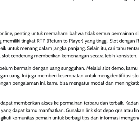
online, penting untuk memahami bahwa tidak semua permainan sl
 memiliki tingkat RTP (Return to Player) yang tinggi. Slot dengan 
ik untuk menang dalam jangka panjang. Selain itu, cari tahu tenta
a slot cenderung memberikan kemenangan secara lebih konsisten.
 sebelum bermain dengan uang sungguhan. Melalui slot demo, kamu 
n uang. Ini juga memberi kesempatan untuk mengidentifikasi slo
Dengan pengalaman ini, kamu bisa mengatur modal dan meningkat
ang dapat memberikan akses ke permainan terbaru dan terbaik. Kada
yang dapat kamu manfaatkan. Gunakan link slot depo qris atau lin
gikuti komunitas pemain untuk berbagi tips dan informasi mengena