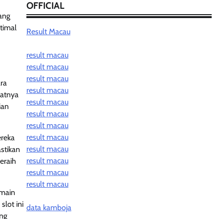
OFFICIAL
yang
timal
Result Macau
result macau
result macau
result macau
ra
result macau
uatnya
result macau
ian
result macau
result macau
result macau
ereka
result macau
stikan
result macau
eraih
result macau
result macau
emain
lot ini
data kamboja
ang