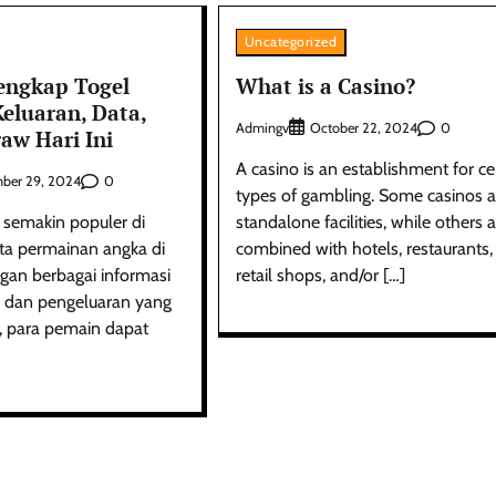
Uncategorized
engkap Togel
What is a Casino?
eluaran, Data,
Admingv
0
October 22, 2024
aw Hari Ini
A casino is an establishment for ce
0
ber 29, 2024
types of gambling. Some casinos a
semakin populer di
standalone facilities, while others 
ta permainan angka di
combined with hotels, restaurants,
gan berbagai informasi
retail shops, and/or […]
an dan pengeluaran yang
, para pemain dapat