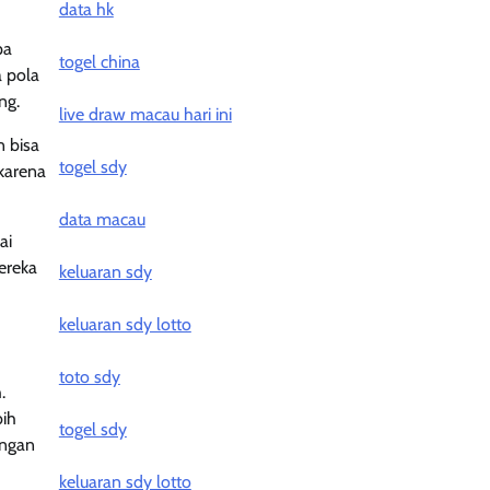
data hk
pa
togel china
 pola
ng.
live draw macau hari ini
n bisa
togel sdy
karena
data macau
ai
ereka
keluaran sdy
keluaran sdy lotto
toto sdy
.
bih
togel sdy
engan
keluaran sdy lotto