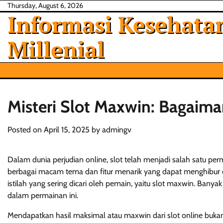
Skip
Thursday, August 6, 2026
Informasi Kesehatan
to
content
Millenial
Misteri Slot Maxwin: Bagaim
Posted on
April 15, 2025
by
admingv
Dalam dunia perjudian online, slot telah menjadi salah satu p
berbagai macam tema dan fitur menarik yang dapat menghibur d
istilah yang sering dicari oleh pemain, yaitu slot maxwin. B
dalam permainan ini.
Mendapatkan hasil maksimal atau maxwin dari slot online buka