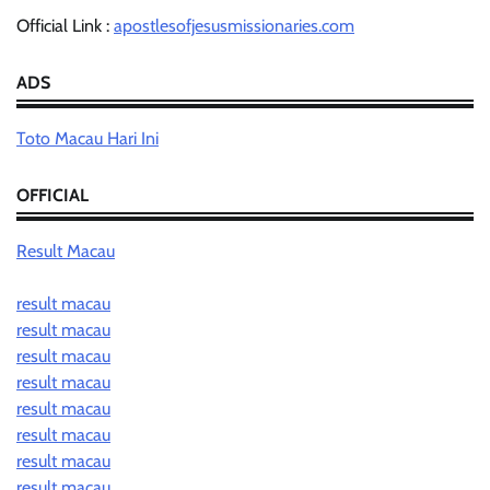
Official Link :
apostlesofjesusmissionaries.com
ADS
Toto Macau Hari Ini
OFFICIAL
Result Macau
result macau
result macau
result macau
result macau
result macau
result macau
result macau
result macau