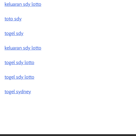
keluaran sdy lotto
toto sdy
togel sdy
keluaran sdy lotto
togel sdy lotto
togel sdy lotto
togel sydney