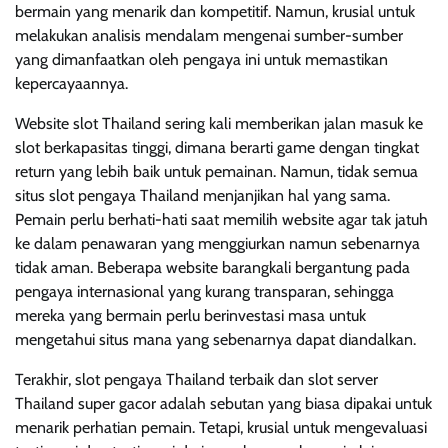
bermain yang menarik dan kompetitif. Namun, krusial untuk
melakukan analisis mendalam mengenai sumber-sumber
yang dimanfaatkan oleh pengaya ini untuk memastikan
kepercayaannya.
Website slot Thailand sering kali memberikan jalan masuk ke
slot berkapasitas tinggi, dimana berarti game dengan tingkat
return yang lebih baik untuk pemainan. Namun, tidak semua
situs slot pengaya Thailand menjanjikan hal yang sama.
Pemain perlu berhati-hati saat memilih website agar tak jatuh
ke dalam penawaran yang menggiurkan namun sebenarnya
tidak aman. Beberapa website barangkali bergantung pada
pengaya internasional yang kurang transparan, sehingga
mereka yang bermain perlu berinvestasi masa untuk
mengetahui situs mana yang sebenarnya dapat diandalkan.
Terakhir, slot pengaya Thailand terbaik dan slot server
Thailand super gacor adalah sebutan yang biasa dipakai untuk
menarik perhatian pemain. Tetapi, krusial untuk mengevaluasi