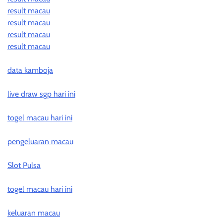
result macau
result macau
result macau
result macau
data kamboja
live draw sgp hari ini
togel macau hari ini
pengeluaran macau
Slot Pulsa
togel macau hari ini
keluaran macau