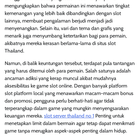
mengungkapkan bahwa permainan ini menawarkan tingkat
kemenangan yang lebih baik dibandingkan dengan slot
lainnya, membuat pengalaman berjudi menjadi jadi
menyenangkan. Selain itu, vari dan tema dan grafis yang
menarik juga menyumbang ketertarikan bagi para pemain,
akibatnya mereka kerasan berlama-lama di situs slot
Thailand.
Namun, di balik keuntungan tersebut, terdapat pula tantangan
yang harus ditemui oleh para pemain. Salah satunya adalah
ancaman adiksi yang kerap muncul akibat mudahnya
aksesibilitas ke game slot online. Dengan banyak platform
slot platform local yang menawarkan macam-macam bonus
dan promosi, pengguna perlu berhati-hati agar tidak
terperangkap dalam game yang mungkin menyengsarakan
keuangan mereka.
slot server thailand no 1
Penting untuk
menetapkan limit dalam bermain agar tetap dapat menikmati
game tanpa merugikan aspek-aspek penting dalam hidup.