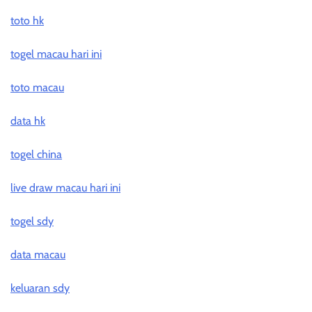
toto hk
togel macau hari ini
toto macau
data hk
togel china
live draw macau hari ini
togel sdy
data macau
keluaran sdy