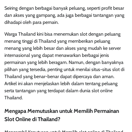
Seiring dengan berbagai banyak peluang, seperti profit besar
dan akses yang gampang, ada juga berbagai tantangan yang
dihadapi oleh para pemain.
Warga Thailand kini bisa menemukan slot dengan peluang
menang tinggi di Thailand yang memberikan peluang
menang yang lebih besar dan akses yang mudah ke server
internasional yang dapat menawarkan berbagai jenis
permainan yang lebih beragam. Namun, dengan banyaknya
pilihan yang tersedia, penting untuk menilai situs-situs slot di
Thailand yang benar-benar dapat dipercaya dan aman.
Artikel ini akan menjelaskan lebih dalam tentang peluang
serta tantangan yang terdapat dalam dunia slot online
Thailand.
Mengapa Memutuskan untuk Memilih Permainan
Slot Online di Thailand?