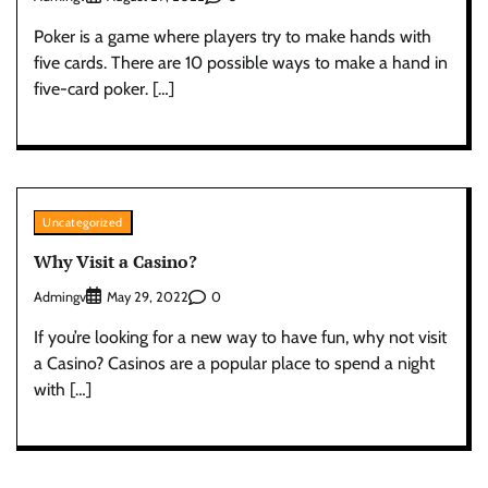
Poker is a game where players try to make hands with
five cards. There are 10 possible ways to make a hand in
five-card poker. […]
Uncategorized
Why Visit a Casino?
Admingv
0
May 29, 2022
If you’re looking for a new way to have fun, why not visit
a Casino? Casinos are a popular place to spend a night
with […]