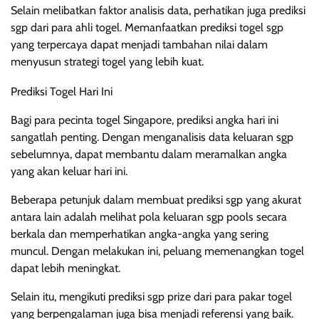
Selain melibatkan faktor analisis data, perhatikan juga prediksi
sgp dari para ahli togel. Memanfaatkan prediksi togel sgp
yang terpercaya dapat menjadi tambahan nilai dalam
menyusun strategi togel yang lebih kuat.
Prediksi Togel Hari Ini
Bagi para pecinta togel Singapore, prediksi angka hari ini
sangatlah penting. Dengan menganalisis data keluaran sgp
sebelumnya, dapat membantu dalam meramalkan angka
yang akan keluar hari ini.
Beberapa petunjuk dalam membuat prediksi sgp yang akurat
antara lain adalah melihat pola keluaran sgp pools secara
berkala dan memperhatikan angka-angka yang sering
muncul. Dengan melakukan ini, peluang memenangkan togel
dapat lebih meningkat.
Selain itu, mengikuti prediksi sgp prize dari para pakar togel
yang berpengalaman juga bisa menjadi referensi yang baik.