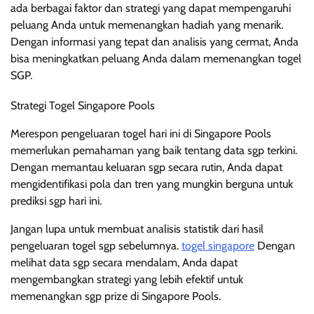
ada berbagai faktor dan strategi yang dapat mempengaruhi
peluang Anda untuk memenangkan hadiah yang menarik.
Dengan informasi yang tepat dan analisis yang cermat, Anda
bisa meningkatkan peluang Anda dalam memenangkan togel
SGP.
Strategi Togel Singapore Pools
Merespon pengeluaran togel hari ini di Singapore Pools
memerlukan pemahaman yang baik tentang data sgp terkini.
Dengan memantau keluaran sgp secara rutin, Anda dapat
mengidentifikasi pola dan tren yang mungkin berguna untuk
prediksi sgp hari ini.
Jangan lupa untuk membuat analisis statistik dari hasil
pengeluaran togel sgp sebelumnya.
togel singapore
Dengan
melihat data sgp secara mendalam, Anda dapat
mengembangkan strategi yang lebih efektif untuk
memenangkan sgp prize di Singapore Pools.