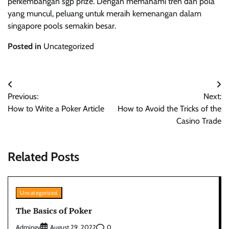
perkembangan sgp prize. Dengan memahami tren dan pola
yang muncul, peluang untuk meraih kemenangan dalam
singapore pools semakin besar.
Posted in
Uncategorized
Post
Previous:
Next:
navigation
How to Write a Poker Article
How to Avoid the Tricks of the
Casino Trade
Related Posts
Uncategorized
The Basics of Poker
Admingv
0
August 29, 2022