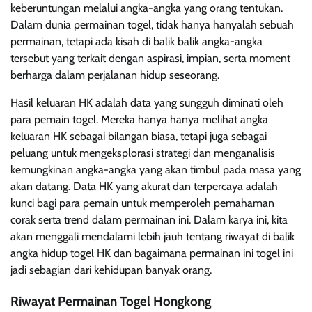
keberuntungan melalui angka-angka yang orang tentukan.
Dalam dunia permainan togel, tidak hanya hanyalah sebuah
permainan, tetapi ada kisah di balik balik angka-angka
tersebut yang terkait dengan aspirasi, impian, serta moment
berharga dalam perjalanan hidup seseorang.
Hasil keluaran HK adalah data yang sungguh diminati oleh
para pemain togel. Mereka hanya hanya melihat angka
keluaran HK sebagai bilangan biasa, tetapi juga sebagai
peluang untuk mengeksplorasi strategi dan menganalisis
kemungkinan angka-angka yang akan timbul pada masa yang
akan datang. Data HK yang akurat dan terpercaya adalah
kunci bagi para pemain untuk memperoleh pemahaman
corak serta trend dalam permainan ini. Dalam karya ini, kita
akan menggali mendalami lebih jauh tentang riwayat di balik
angka hidup togel HK dan bagaimana permainan ini togel ini
jadi sebagian dari kehidupan banyak orang.
Riwayat Permainan Togel Hongkong