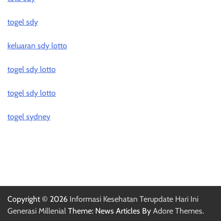
togel sdy
keluaran sdy lotto
togel sdy lotto
togel sdy lotto
togel sydney
Copyright © 2026
Informasi Kesehatan Terupdate Hari Ini
Generasi Millenial
Theme: News Articles By
Adore Themes
.