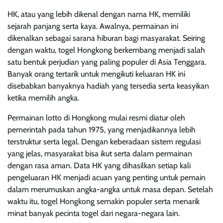
HK, atau yang lebih dikenal dengan nama HK, memiliki
sejarah panjang serta kaya. Awalnya, permainan ini
dikenalkan sebagai sarana hiburan bagi masyarakat. Seiring
dengan waktu, togel Hongkong berkembang menjadi salah
satu bentuk perjudian yang paling populer di Asia Tenggara.
Banyak orang tertarik untuk mengikuti keluaran HK ini
disebabkan banyaknya hadiah yang tersedia serta keasyikan
ketika memilih angka.
Permainan lotto di Hongkong mulai resmi diatur oleh
pemerintah pada tahun 1975, yang menjadikannya lebih
terstruktur serta legal. Dengan keberadaan sistem regulasi
yang jelas, masyarakat bisa ikut serta dalam permainan
dengan rasa aman. Data HK yang dihasilkan setiap kali
pengeluaran HK menjadi acuan yang penting untuk pemain
dalam merumuskan angka-angka untuk masa depan. Setelah
waktu itu, togel Hongkong semakin populer serta menarik
minat banyak pecinta togel dari negara-negara lain.