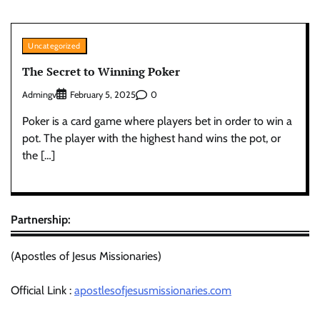
Uncategorized
The Secret to Winning Poker
Admingv
0
February 5, 2025
Poker is a card game where players bet in order to win a
pot. The player with the highest hand wins the pot, or
the […]
Partnership:
(Apostles of Jesus Missionaries)
Official Link :
apostlesofjesusmissionaries.com