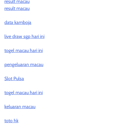
result macau
result macau
data kamboja
live draw sgp hari ini
togel macau hari ini
pengeluaran macau
Slot Pulsa
togel macau hari ini
keluaran macau
toto hk