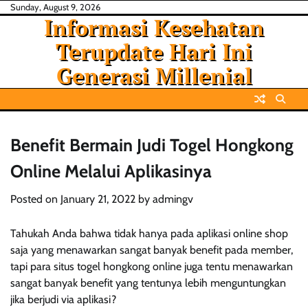
Skip
Sunday, August 9, 2026
Informasi Kesehatan
to
content
Terupdate Hari Ini
Generasi Millenial
Benefit Bermain Judi Togel Hongkong
Online Melalui Aplikasinya
Posted on
January 21, 2022
by
admingv
Tahukah Anda bahwa tidak hanya pada aplikasi online shop
saja yang menawarkan sangat banyak benefit pada member,
tapi para situs
togel hongkong
online juga tentu menawarkan
sangat banyak benefit yang tentunya lebih menguntungkan
jika berjudi via aplikasi?