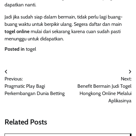
dapatkan nanti.
Jadi jika sudah siap dalam bermain, tidak perlu lagi buang-
buang waktu untuk berpikir ulang. Segera daftar dan main
togel online
mulai dari sekarang karena cuan sudah pasti
menunggu untuk didapatkan.
Posted in
togel
Post
Previous:
Next:
navigation
Pragmatic Play Bagi
Benefit Bermain Judi Togel
Perkembangan Dunia Betting
Hongkong Online Melalui
Aplikasinya
Related Posts