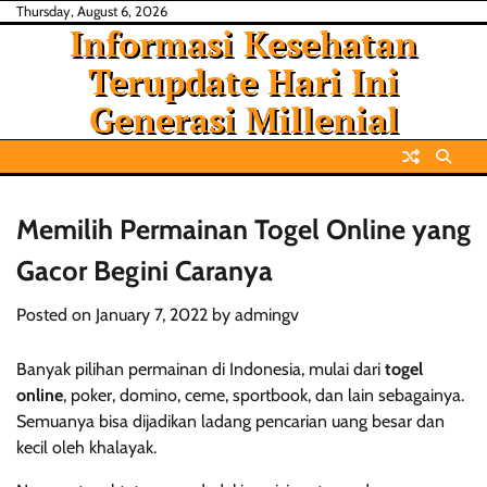
Skip
Thursday, August 6, 2026
Informasi Kesehatan
to
content
Terupdate Hari Ini
Generasi Millenial
Memilih Permainan Togel Online yang
Gacor Begini Caranya
Posted on
January 7, 2022
by
admingv
Banyak pilihan permainan di Indonesia, mulai dari
togel
online
, poker, domino, ceme, sportbook, dan lain sebagainya.
Semuanya bisa dijadikan ladang pencarian uang besar dan
kecil oleh khalayak.