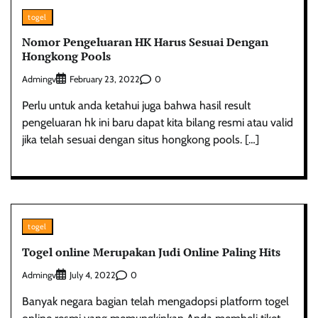
togel
Nomor Pengeluaran HK Harus Sesuai Dengan
Hongkong Pools
Admingv
0
February 23, 2022
Perlu untuk anda ketahui juga bahwa hasil result
pengeluaran hk ini baru dapat kita bilang resmi atau valid
jika telah sesuai dengan situs hongkong pools. […]
togel
Togel online Merupakan Judi Online Paling Hits
Admingv
0
July 4, 2022
Banyak negara bagian telah mengadopsi platform togel