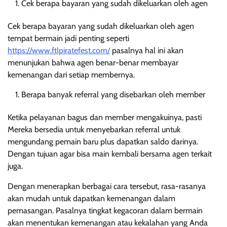
Cek berapa bayaran yang sudah dikeluarkan oleh agen
Cek berapa bayaran yang sudah dikeluarkan oleh agen
tempat bermain jadi penting seperti
https://www.ftlpiratefest.com/
pasalnya hal ini akan
menunjukan bahwa agen benar-benar membayar
kemenangan dari setiap membernya.
Berapa banyak referral yang disebarkan oleh member
Ketika pelayanan bagus dan member mengakuinya, pasti
Mereka bersedia untuk menyebarkan referral untuk
mengundang pemain baru plus dapatkan saldo darinya.
Dengan tujuan agar bisa main kembali bersama agen terkait
juga.
Dengan menerapkan berbagai cara tersebut, rasa-rasanya
akan mudah untuk dapatkan kemenangan dalam
pemasangan. Pasalnya tingkat kegacoran dalam bermain
akan menentukan kemenangan atau kekalahan yang Anda