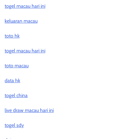
togel macau hari ini
keluaran macau
toto hk
togel macau hari ini
toto macau
data hk
togel china
live draw macau hari ini
togel sdy