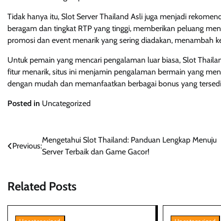
Tidak hanya itu, Slot Server Thailand Asli juga menjadi rekomend
beragam dan tingkat RTP yang tinggi, memberikan peluang mena
promosi dan event menarik yang sering diadakan, menambah ke
Untuk pemain yang mencari pengalaman luar biasa, Slot Thaila
fitur menarik, situs ini menjamin pengalaman bermain yang me
dengan mudah dan memanfaatkan berbagai bonus yang tersedi
Posted in
Uncategorized
Post
Mengetahui Slot Thailand: Panduan Lengkap Menuju
Previous:
Server Terbaik dan Game Gacor!
navigation
Related Posts