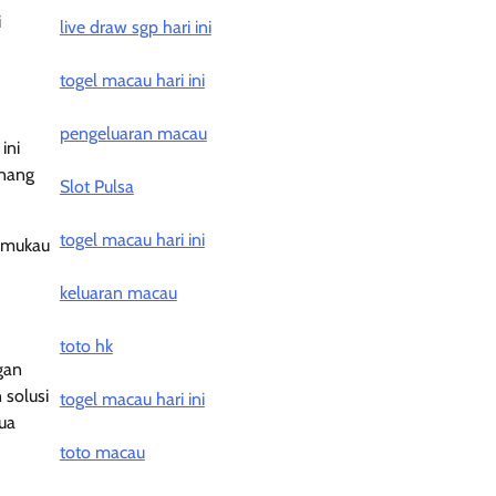
i
live draw sgp hari ini
togel macau hari ini
pengeluaran macau
ini
enang
Slot Pulsa
togel macau hari ini
memukau
keluaran macau
toto hk
gan
solusi
togel macau hari ini
ua
toto macau