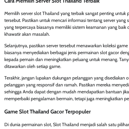
Cara Memilih Server Slot Thailand Terbaik
Memilih server slot Thailand yang terbaik sangat penting untuk
tersebut. Pastikan untuk mencari informasi tentang server yang 
yang terpercaya biasanya memiliki sistem keamanan yang baik
khawatir akan masalah.
Selanjutnya, pastikan server tersebut menawarkan koleksi game
biasanya menyediakan berbagai jenis permainan slot gacor den
kepada pemain dan meningkatkan peluang untuk menang. Tanyaka
ditawarkan oleh setiap game.
Terakhir, jangan lupakan dukungan pelanggan yang disediakan o
pelanggan yang responsif dan ramah. Pastikan mereka menyediaka
sehingga Anda dapat dengan mudah mendapatkan bantuan jika m
memperbaiki pengalaman bermain, tetapi juga meningkatkan p
Game Slot Thailand Gacor Terpopuler
Di dunia permainan slot, Slot Thailand menjadi salah satu pilih