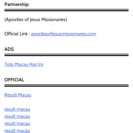
Partnership:
(Apostles of Jesus Missionaries)
Official Link :
apostlesofjesusmissionaries.com
ADS
Toto Macau Hari Ini
OFFICIAL
Result Macau
result macau
result macau
result macau
result macau