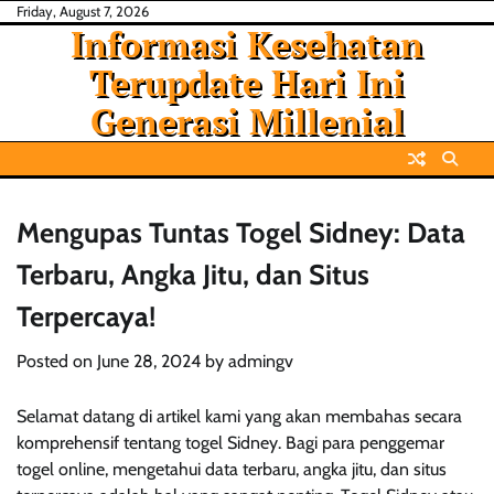
Skip
Friday, August 7, 2026
Informasi Kesehatan
to
content
Terupdate Hari Ini
Generasi Millenial
Mengupas Tuntas Togel Sidney: Data
Terbaru, Angka Jitu, dan Situs
Terpercaya!
Posted on
June 28, 2024
by
admingv
Selamat datang di artikel kami yang akan membahas secara
komprehensif tentang togel Sidney. Bagi para penggemar
togel online, mengetahui data terbaru, angka jitu, dan situs