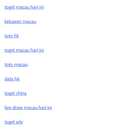
togel macau hari ini
keluaran macau
toto hk
togel macau hari ini
toto macau
data hk
togel china
live draw macau hari ini
togel sdy