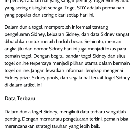
terpercaya adalah hal yang sangat penting. Togel Sidney atau
yang sering disingkat sebagai Togel SDY adalah permainan
yang populer dan sering dicari setiap hari ini.
Dalam dunia togel, memperoleh informasi tentang
pengeluaran Sidney, keluaran Sidney, dan data Sidney sangat
dibutuhkan untuk meraih hadiah besar. Selain itu, mencari
angka jitu dan nomor Sidney hari ini juga menjadi fokus para
pemain togel. Dengan begitu, bandar togel Sidney dan situs
togel online terpercaya menjadi pilihan utama dalam bermain
togel online. Jangan lewatkan informasi lengkap mengenai
Sidney prize, Sidney pools, dan segala hal terkait togel Sidney
di dalam artikel ini!
Data Terbaru
Dalam dunia togel Sidney, mengikuti data terbaru sangatlah
penting. Dengan memantau pengeluaran terkini, pemain bisa
merencanakan strategi taruhan yang lebih baik.