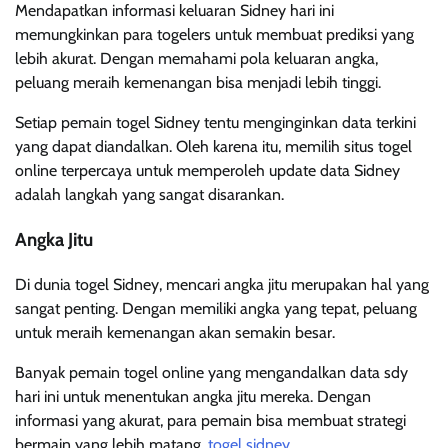
Mendapatkan informasi keluaran Sidney hari ini
memungkinkan para togelers untuk membuat prediksi yang
lebih akurat. Dengan memahami pola keluaran angka,
peluang meraih kemenangan bisa menjadi lebih tinggi.
Setiap pemain togel Sidney tentu menginginkan data terkini
yang dapat diandalkan. Oleh karena itu, memilih situs togel
online terpercaya untuk memperoleh update data Sidney
adalah langkah yang sangat disarankan.
Angka Jitu
Di dunia togel Sidney, mencari angka jitu merupakan hal yang
sangat penting. Dengan memiliki angka yang tepat, peluang
untuk meraih kemenangan akan semakin besar.
Banyak pemain togel online yang mengandalkan data sdy
hari ini untuk menentukan angka jitu mereka. Dengan
informasi yang akurat, para pemain bisa membuat strategi
bermain yang lebih matang.
togel sidney