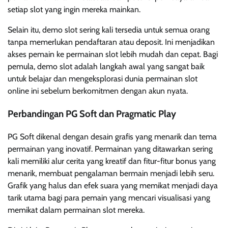
setiap slot yang ingin mereka mainkan.
Selain itu, demo slot sering kali tersedia untuk semua orang
tanpa memerlukan pendaftaran atau deposit. Ini menjadikan
akses pemain ke permainan slot lebih mudah dan cepat. Bagi
pemula, demo slot adalah langkah awal yang sangat baik
untuk belajar dan mengeksplorasi dunia permainan slot
online ini sebelum berkomitmen dengan akun nyata.
Perbandingan PG Soft dan Pragmatic Play
PG Soft dikenal dengan desain grafis yang menarik dan tema
permainan yang inovatif. Permainan yang ditawarkan sering
kali memiliki alur cerita yang kreatif dan fitur-fitur bonus yang
menarik, membuat pengalaman bermain menjadi lebih seru.
Grafik yang halus dan efek suara yang memikat menjadi daya
tarik utama bagi para pemain yang mencari visualisasi yang
memikat dalam permainan slot mereka.