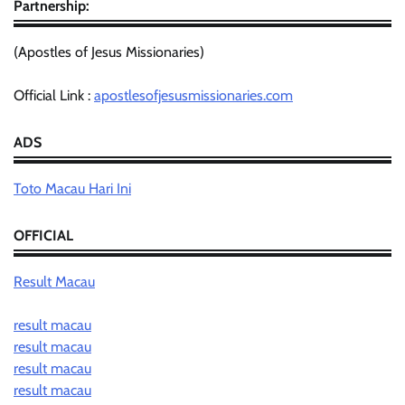
Partnership:
(Apostles of Jesus Missionaries)
Official Link :
apostlesofjesusmissionaries.com
ADS
Toto Macau Hari Ini
OFFICIAL
Result Macau
result macau
result macau
result macau
result macau