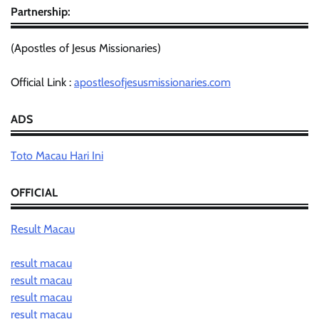
Partnership:
(Apostles of Jesus Missionaries)
Official Link :
apostlesofjesusmissionaries.com
ADS
Toto Macau Hari Ini
OFFICIAL
Result Macau
result macau
result macau
result macau
result macau