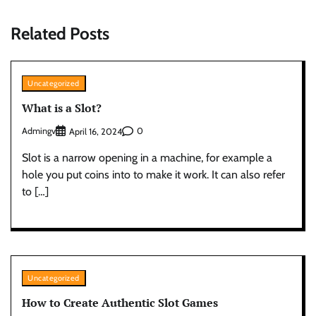
Related Posts
Uncategorized
What is a Slot?
Admingv
0
April 16, 2024
Slot is a narrow opening in a machine, for example a
hole you put coins into to make it work. It can also refer
to […]
Uncategorized
How to Create Authentic Slot Games