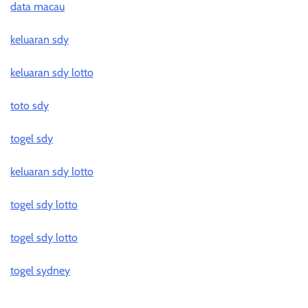
data macau
keluaran sdy
keluaran sdy lotto
toto sdy
togel sdy
keluaran sdy lotto
togel sdy lotto
togel sdy lotto
togel sydney