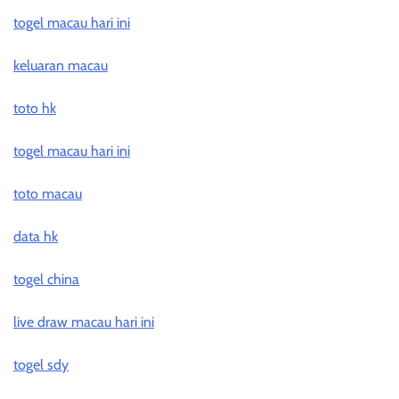
togel macau hari ini
keluaran macau
toto hk
togel macau hari ini
toto macau
data hk
togel china
live draw macau hari ini
togel sdy