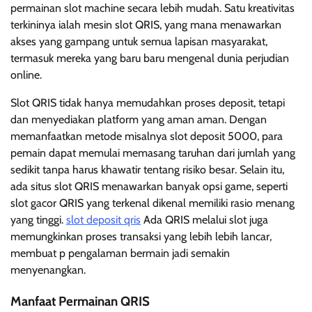
permainan slot machine secara lebih mudah. Satu kreativitas
terkininya ialah mesin slot QRIS, yang mana menawarkan
akses yang gampang untuk semua lapisan masyarakat,
termasuk mereka yang baru baru mengenal dunia perjudian
online.
Slot QRIS tidak hanya memudahkan proses deposit, tetapi
dan menyediakan platform yang aman aman. Dengan
memanfaatkan metode misalnya slot deposit 5000, para
pemain dapat memulai memasang taruhan dari jumlah yang
sedikit tanpa harus khawatir tentang risiko besar. Selain itu,
ada situs slot QRIS menawarkan banyak opsi game, seperti
slot gacor QRIS yang terkenal dikenal memiliki rasio menang
yang tinggi.
slot deposit qris
Ada QRIS melalui slot juga
memungkinkan proses transaksi yang lebih lebih lancar,
membuat p pengalaman bermain jadi semakin
menyenangkan.
Manfaat Permainan QRIS