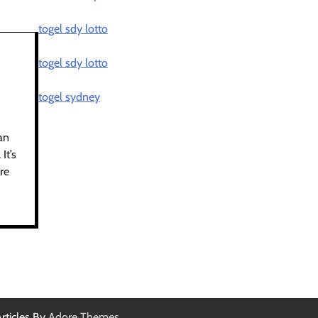
togel sdy lotto
togel sdy lotto
togel sydney
an
It’s
re
ticles By
Adore Themes
.