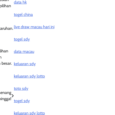
data hk
ilihan
togel china
live draw macau hari ini
taruhan.
togel sdy
lihan
data macau
n
 besar.
keluaran sdy
keluaran sdy lotto
toto sdy
Menang
hingga!
togel sdy
keluaran sdy lotto