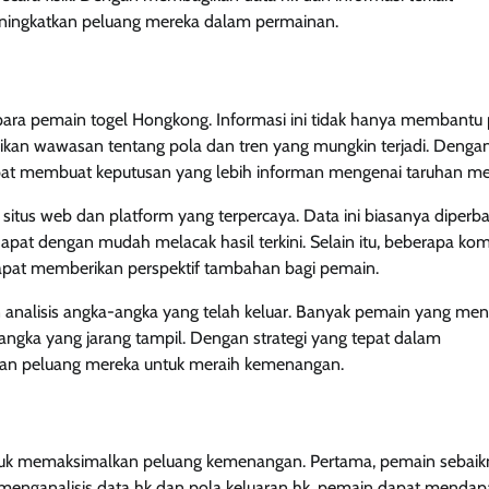
eningkatkan peluang mereka dalam permainan.
 para pemain togel Hongkong. Informasi ini tidak hanya membantu
ikan wawasan tentang pola dan tren yang mungkin terjadi. Denga
apat membuat keputusan yang lebih informan mengenai taruhan me
itus web dan platform yang terpercaya. Data ini biasanya diperba
apat dengan mudah melacak hasil terkini. Selain itu, beberapa ko
g dapat memberikan perspektif tambahan bagi pemain.
 analisis angka-angka yang telah keluar. Banyak pemain yang men
angka yang jarang tampil. Dengan strategi yang tepat dalam
an peluang mereka untuk meraih kemenangan.
tuk memaksimalkan peluang kemenangan. Pertama, pemain sebaik
menganalisis data hk dan pola keluaran hk, pemain dapat mendap