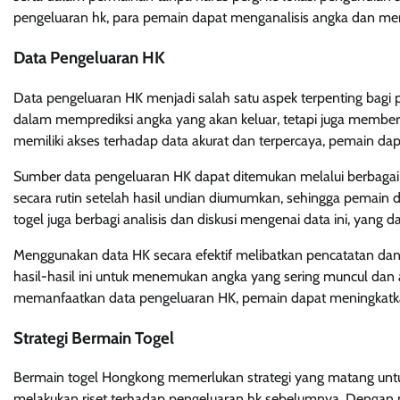
pengeluaran hk, para pemain dapat menganalisis angka dan m
Data Pengeluaran HK
Data pengeluaran HK menjadi salah satu aspek terpenting bagi
dalam memprediksi angka yang akan keluar, tetapi juga member
memiliki akses terhadap data akurat dan terpercaya, pemain d
Sumber data pengeluaran HK dapat ditemukan melalui berbagai s
secara rutin setelah hasil undian diumumkan, sehingga pemain d
togel juga berbagi analisis dan diskusi mengenai data ini, yan
Menggunakan data HK secara efektif melibatkan pencatatan dan
hasil-hasil ini untuk menemukan angka yang sering muncul dan 
memanfaatkan data pengeluaran HK, pemain dapat meningkatk
Strategi Bermain Togel
Bermain togel Hongkong memerlukan strategi yang matang un
melakukan riset terhadap pengeluaran hk sebelumnya. Dengan 