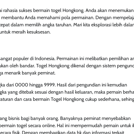
ai rahasia sukses bermain togel Hongkong. Anda akan menemukan
t membantu Anda memahami pola permainan. Dengan mempelaja
pat dalam memilih angka taruhan. Mari kita eksplorasi lebih dal
untuk meraih kesuksesan.
angat populer di Indonesia. Permainan ini melibatkan pemilihan a
tukan oleh bandar. Togel Hongkong dikenal dengan sistem pengun
gga menarik banyak peminat.
gka dari 0000 hingga 9999. Hasil dari pengundian ini kemudian
ngka yang ditebak sesuai dengan hasil keluaran, maka pemain berh
raturan dan cara bermain Togel Hongkong cukup sederhana, sehin
adang bisnis bagi banyak orang. Banyaknya peminat menyebabkan
ermain togel secara online. Hal ini mempermudah pemain untuk i
ecara fisik. Dengan membagikan data hk dan informasi terkait