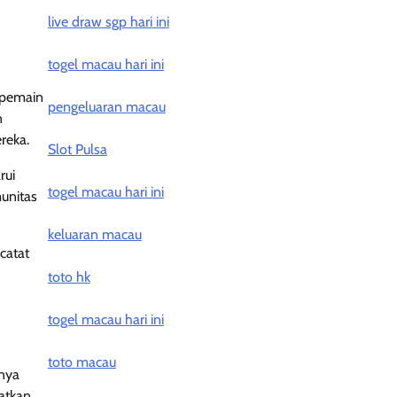
live draw sgp hari ini
togel macau hari ini
 pemain
pengeluaran macau
n
reka.
Slot Pulsa
rui
togel macau hari ini
munitas
keluaran macau
catat
toto hk
togel macau hari ini
toto macau
nya
atkan