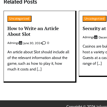
Related Posts
Uncategorized
Uncategorized
How to Write an Article
Security at
About Slot
Admingv
Decem
Admingv
0
June 30, 2024
Casinos are bui
An article about Slot should include all
host a variety 
of the relevant information about the
Guests at a cas
game, such as how to play it, how
range of […]
much it costs and […]
Copyright © 2026
Inform