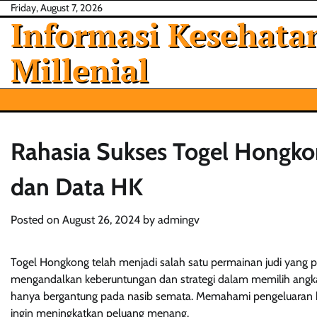
Skip
Friday, August 7, 2026
Informasi Kesehatan
to
content
Millenial
Rahasia Sukses Togel Hongk
dan Data HK
Posted on
August 26, 2024
by
admingv
Togel Hongkong telah menjadi salah satu permainan judi yang 
mengandalkan keberuntungan dan strategi dalam memilih angka
hanya bergantung pada nasib semata. Memahami pengeluaran hk,
ingin meningkatkan peluang menang.