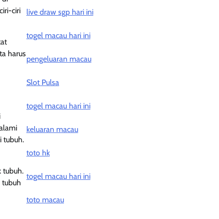
ri-ciri
live draw sgp hari ini
togel macau hari ini
tat
ta harus
pengeluaran macau
Slot Pulsa
togel macau hari ini
i
galami
keluaran macau
 tubuh.
toto hk
k tubuh.
togel macau hari ini
n tubuh
toto macau