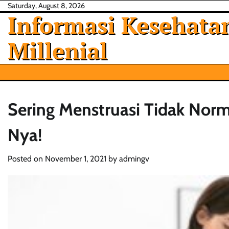
Skip
Saturday, August 8, 2026
Informasi Kesehatan
to
content
Millenial
Sering Menstruasi Tidak Norma
Nya!
Posted on
November 1, 2021
by
admingv