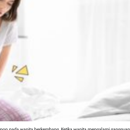
rmon pada wanita berkembang. Ketika wanita mengalami gangguan