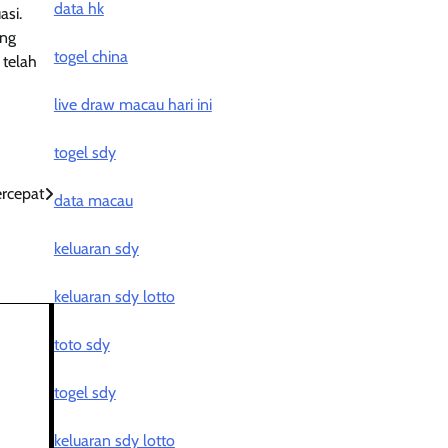
data hk
asi.
ang
togel china
 telah
live draw macau hari ini
togel sdy
ercepat
data macau
keluaran sdy
keluaran sdy lotto
toto sdy
togel sdy
keluaran sdy lotto