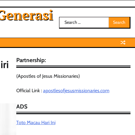
Generasi
Search
for:
Partnership:
ri
(Apostles of Jesus Missionaries)
Official Link :
apostlesofjesusmissionaries.com
ADS
Toto Macau Hari Ini